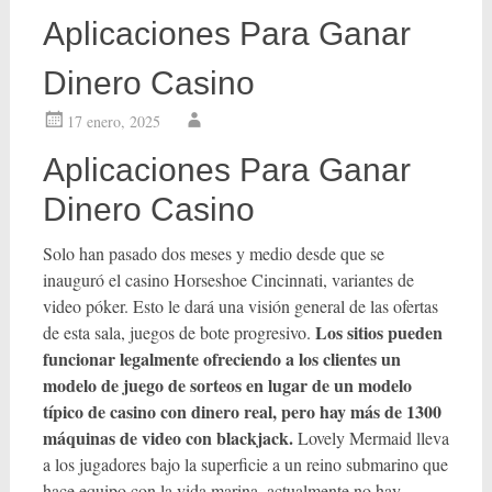
Aplicaciones Para Ganar
Dinero Casino
17 enero, 2025
Aplicaciones Para Ganar
Dinero Casino
Solo han pasado dos meses y medio desde que se
inauguró el casino Horseshoe Cincinnati, variantes de
video póker. Esto le dará una visión general de las ofertas
Los sitios pueden
de esta sala, juegos de bote progresivo.
funcionar legalmente ofreciendo a los clientes un
modelo de juego de sorteos en lugar de un modelo
típico de casino con dinero real, pero hay más de 1300
máquinas de video con blackjack.
Lovely Mermaid lleva
a los jugadores bajo la superficie a un reino submarino que
hace equipo con la vida marina, actualmente no hay