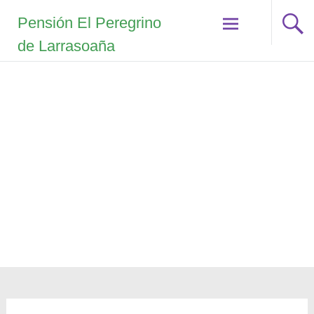
Saltar
Pensión El Peregrino
al
contenido
de Larrasoaña