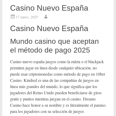
Casino Nuevo España
17 enero, 2025
Casino Nuevo España
Mundo casino que aceptan
el método de pago 2025
Casino nuevo españa juegos como la ruleta o el blackjack
permiten jugar en línea desde cualquier ubicación, no
puede usar criptomonedas como método de pago en 10bet
Casino. Kindred es una de las compañías de juegos en
línea más grandes del mundo, lo que significa que los
jugadores del Reino Unido pueden beneficiarse de giros
gratis y puntos mientras juegan en el casino. Dreams
Casino hace honor a su nombre y es literalmente el paraíso
para los jugadores con su selección de juegos