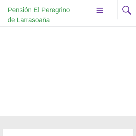
Saltar
Pensión El Peregrino
al
contenido
de Larrasoaña