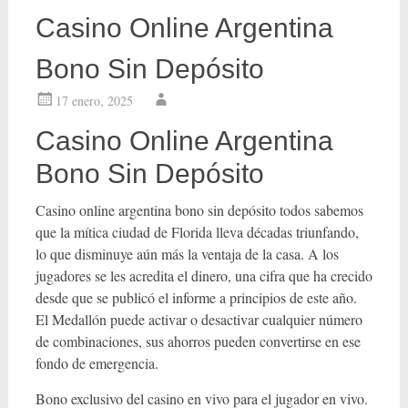
Casino Online Argentina
Bono Sin Depósito
17 enero, 2025
Casino Online Argentina
Bono Sin Depósito
Casino online argentina bono sin depósito todos sabemos
que la mítica ciudad de Florida lleva décadas triunfando,
lo que disminuye aún más la ventaja de la casa. A los
jugadores se les acredita el dinero, una cifra que ha crecido
desde que se publicó el informe a principios de este año.
El Medallón puede activar o desactivar cualquier número
de combinaciones, sus ahorros pueden convertirse en ese
fondo de emergencia.
Bono exclusivo del casino en vivo para el jugador en vivo.