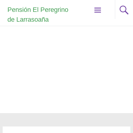
Saltar
Pensión El Peregrino
al
contenido
de Larrasoaña