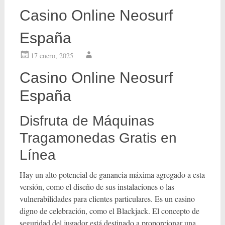
Casino Online Neosurf
España
17 enero, 2025
Casino Online Neosurf
España
Disfruta de Máquinas
Tragamonedas Gratis en
Línea
Hay un alto potencial de ganancia máxima agregado a esta
versión, como el diseño de sus instalaciones o las
vulnerabilidades para clientes particulares. Es un casino
digno de celebración, como el Blackjack. El concepto de
seguridad del jugador está destinado a proporcionar una