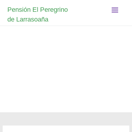
Saltar
Pensión El Peregrino
al
contenido
de Larrasoaña