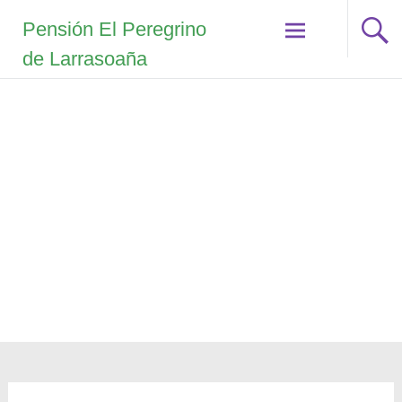
Saltar
Pensión El Peregrino
al
contenido
de Larrasoaña