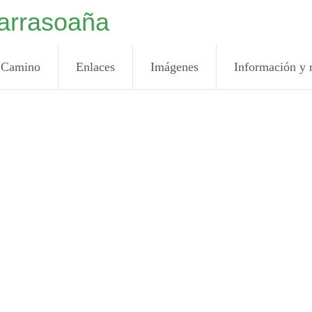
Larrasoaña
 Camino
Enlaces
Imágenes
Información y 