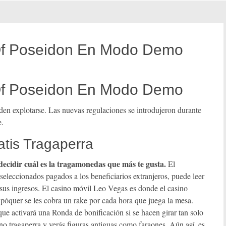
 Of Poseidon En Modo Demo
 Of Poseidon En Modo Demo
den explotarse. Las nuevas regulaciones se introdujeron durante
e.
tis Tragaperra
ecidir cuál es la tragamonedas que más te gusta.
El
eleccionados pagados a los beneficiarios extranjeros, puede leer
 sus ingresos. El casino móvil Leo Vegas es donde el casino
 póquer se les cobra un rake por cada hora que juega la mesa.
ue activará una Ronda de bonificación si se hacen girar tan solo
no tragaperra y verás figuras antiguas como faraones. Aún así, es