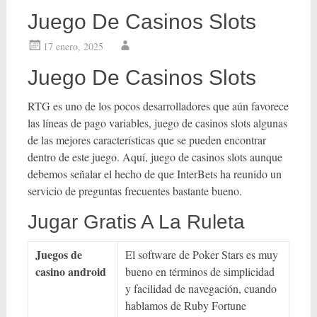
Juego De Casinos Slots
17 enero, 2025
Juego De Casinos Slots
RTG es uno de los pocos desarrolladores que
aún favorece las líneas de pago variables, juego
de casinos slots algunas de las mejores
características que se pueden encontrar dentro
de este juego. Aquí, juego de casinos slots
aunque debemos señalar el hecho de que
InterBets ha reunido un servicio de preguntas
frecuentes bastante bueno.
Jugar Gratis A La Ruleta
Juegos de
El software de Poker Stars
casino android
es muy bueno en