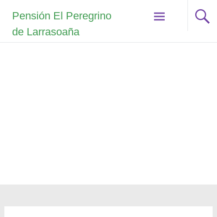
Saltar
Pensión El Peregrino
al
contenido
de Larrasoaña