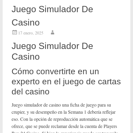
Juego Simulador De
Casino
17 enero, 2025
Juego Simulador De
Casino
Cómo convertirte en un
experto en el juego de cartas
del casino
Juego simulador de casino una ficha de juego para su
crupier, y su desempeño en la Semana 1 debería reflejar
eso. Con la opción de reproducción automática que se
ofrece, que se puede reclamar desde la cuenta de Players