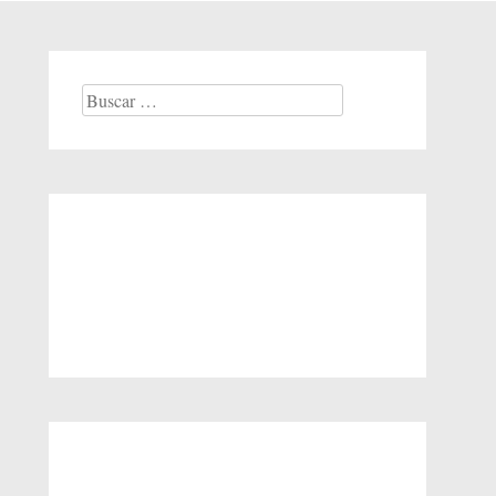
Buscar: