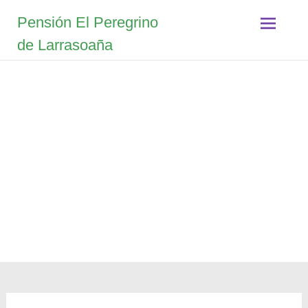
Saltar
Pensión El Peregrino
al
contenido
de Larrasoaña