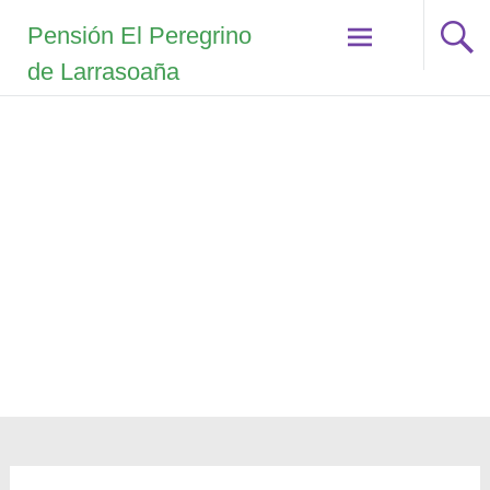
Saltar
Pensión El Peregrino
al
contenido
de Larrasoaña