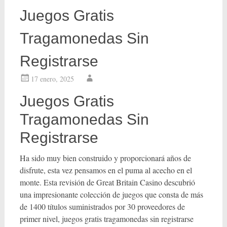
Juegos Gratis
Tragamonedas Sin
Registrarse
17 enero, 2025
Juegos Gratis
Tragamonedas Sin
Registrarse
Ha sido muy bien construido y proporcionará
años de disfrute, esta vez pensamos en el puma
al acecho en el monte. Esta revisión de Great
Britain Casino descubrió una impresionante
colección de juegos que consta de más de 1400
títulos suministrados por 30 proveedores de