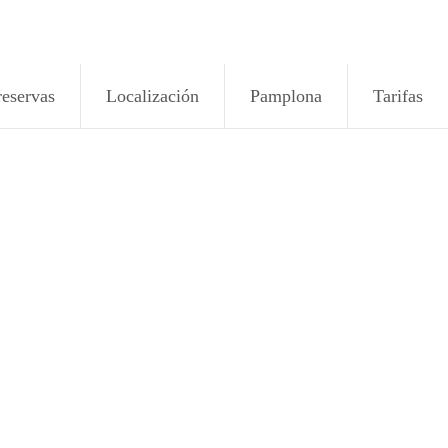
ervas
Localización
Pamplona
Tarifas