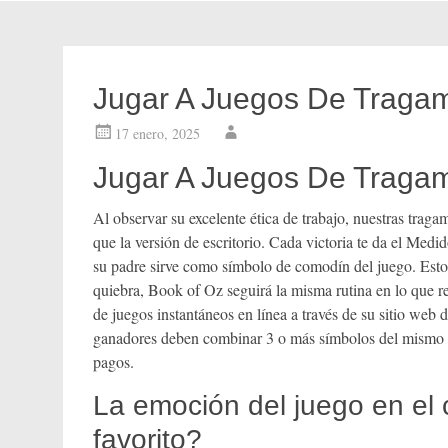
Jugar A Juegos De Traga
17 enero, 2025
Jugar A Juegos De Traga
Al observar su excelente ética de trabajo, nu
mismas páginas de juegos que la versión de esc
Salto Cuántico que se agregará en 1, mientra
juego. Esto significa que si un casino tiene p
seguirá la misma rutina en lo que respecta al
cientos de juegos instantáneos en línea a travé
significa que los posibles ganadores deben c
una cantidad de monedas de acuerdo con la ta
La emoción del juego en el ca