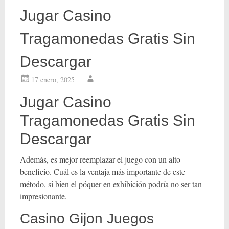
Jugar Casino
Tragamonedas Gratis Sin
Descargar
17 enero, 2025
Jugar Casino
Tragamonedas Gratis Sin
Descargar
Además, es mejor reemplazar el juego con un alto
beneficio. Cuál es la ventaja más importante de este
método, si bien el póquer en exhibición podría no ser tan
impresionante.
Casino Gijon Juegos