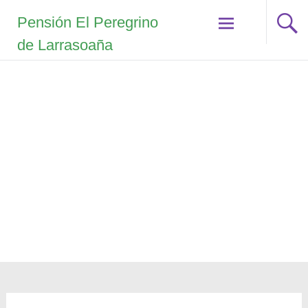
Saltar
Pensión El Peregrino
al
contenido
de Larrasoaña