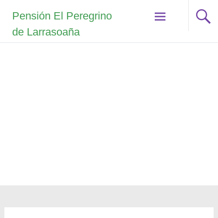
Saltar
Pensión El Peregrino
al
contenido
de Larrasoaña