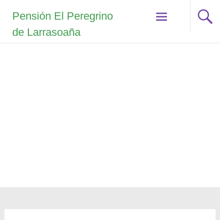
Saltar
Pensión El Peregrino
al
contenido
de Larrasoaña