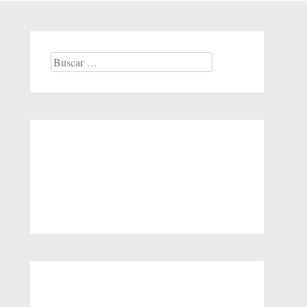
Buscar: