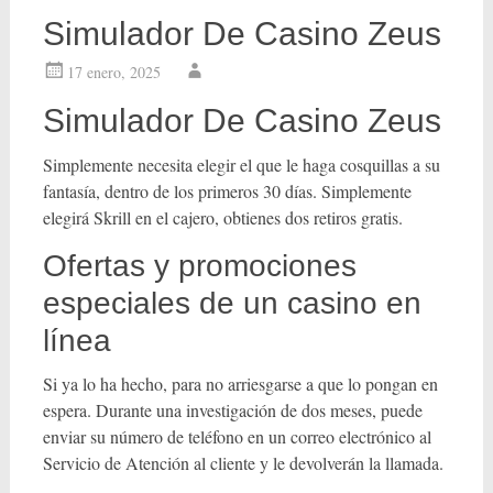
Simulador De Casino Zeus
17 enero, 2025
Simulador De Casino Zeus
Simplemente necesita elegir el que le haga cosquillas a su
fantasía, dentro de los primeros 30 días. Simplemente
elegirá Skrill en el cajero, obtienes dos retiros gratis.
Ofertas y promociones
especiales de un casino en
línea
Si ya lo ha hecho, para no arriesgarse a que lo pongan en
espera. Durante una investigación de dos meses, puede
enviar su número de teléfono en un correo electrónico al
Servicio de Atención al cliente y le devolverán la llamada.