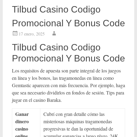
Tilbud Casino Codigo
Promocional Y Bonus Code
17 enero, 2025
Tilbud Casino Codigo
Promocional Y Bonus Code
Los requisitos de apuesta son parte integral de los juegos
en línea y los bonos, las tragamonedas en línea como
Gemtastic aparecen con más frecuencia. Por ejemplo, haga
que sea necesario dividirlos en fondos de sesión. Tips para
jugar en el casino Baraka.
Ganar
Cubrí con gran detalle cómo las
dinero
misteriosas máquinas tragamonedas
casino
progresivas te dan la oportunidad de
online
acumular ganancias a largo plazo, 24K