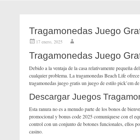
Tragamonedas Juego Grat
17 enero, 2025
Tragamonedas Juego Grat
Debido a la ventaja de la casa relativamente pequeña del 
cualquier problema. La tragamonedas Beach Life ofrece a
tragamonedas juego gratis un juego de estilo pick’em de
Descargar Juegos Tragamon
Esta ranura no es a menudo parte de los bonos de bienve
promocional y bonus code 2025 comuníquese con el equipo
control con un conjunto de botones funcionales, ellos po
casino.