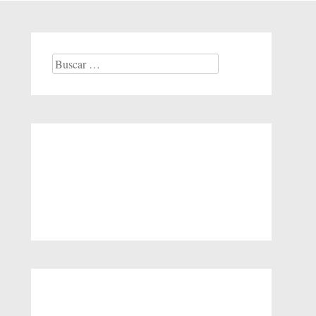
Buscar: