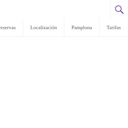
ervas
Localización
Pamplona
Tarifas