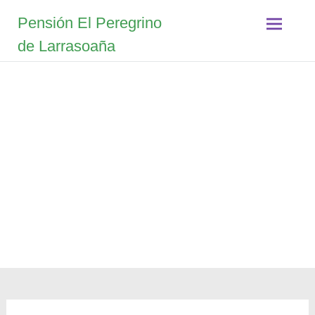
Saltar
Pensión El Peregrino
al
contenido
de Larrasoaña