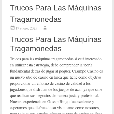
Trucos Para Las Máquinas
Tragamonedas
17 enero, 2025
Trucos Para Las Máquinas
Tragamonedas
Trucos para las máquinas tragamonedas si está
interesado en utilizar esta estrategia, debe
comprender la teoría fundamental detrás de
jugar al póquer. Casimpo Casino es un nuevo
sitio de casino en línea que tiene como objetivo
proporcionar un entorno de casino de calidad a
los jugadores que disfrutan de los juegos de
azar, ya que sabe que realizan sus negocios de
manera justa y profesional. Nuestra experiencia
en Gossip Bingo fue excelente y esperamos